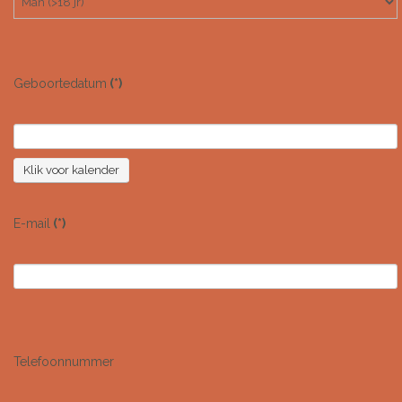
Geboortedatum
(*)
Klik voor kalender
E-mail
(*)
Telefoonnummer