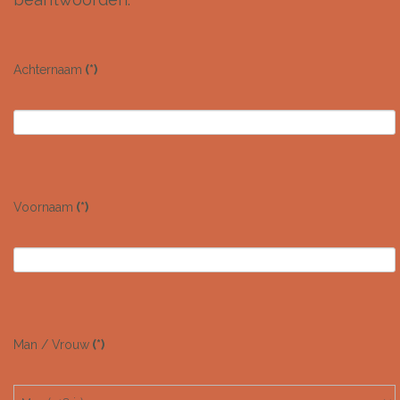
Achternaam
(*)
Voornaam
(*)
Man / Vrouw
(*)