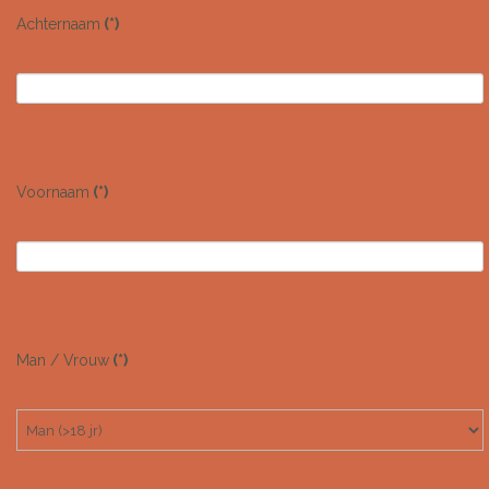
Achternaam
(*)
Voornaam
(*)
Man / Vrouw
(*)