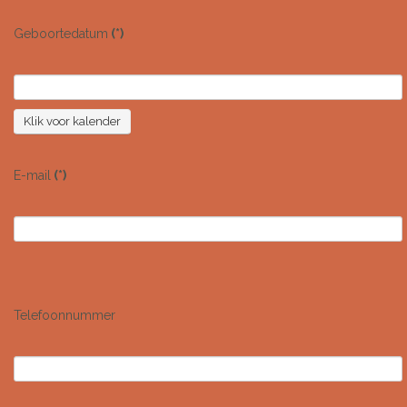
Geboortedatum
(*)
Klik voor kalender
E-mail
(*)
Telefoonnummer